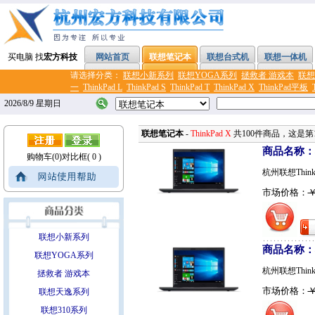
买电脑 找
宏方科技
网站首页
联想笔记本
联想台式机
联想一体机
请选择分类：
联想小新系列
联想YOGA系列
拯救者 游戏本
联想
一
ThinkPad L
ThinkPad S
ThinkPad T
ThinkPad X
ThinkPad平板
2026/8/9 星期日
联想笔记本
-
ThinkPad X
共100件商品，这是第1
商品名称：联想
购物车(0)
对比框( 0 )
杭州联想ThinkP
市场价格：
￥
联想小新系列
商品名称：联想
联想YOGA系列
杭州联想ThinkPa
拯救者 游戏本
市场价格：
￥
联想天逸系列
联想310系列