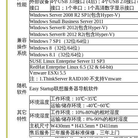
外部设备
4个USB 3.0接口 (4后)；4个USB 2.0接口
性能
接口
接口；1个串口；1个高清数字显示接口
Windows Server 2008 R2 SP1(包含Hyper-V)
Windows Small Business Server 2011
Windows Server® 2012(包含Hyper-V)
Windows Server® 2012 R2(包含Hyper-V)
兼容
Windows 7 SP1（32位/64位）
操作
Windows 8（32位/64位）
系统
Windows 8.1（32位/64位）
SUSE Linux Enterprise Server 11 SP3
RedHat Enterprise Linux 6.5 (32 & 64-bit)
Vmware ESXi 5.5
注：
1.ThinkServer RAID100
不支持
Vmware
随机
Easy Startup联想服务器导航软件
软件
工作环境：10℃~35℃
环境温度
运输/储存环境：-40℃~60℃
其它
工作环境：10%-80%的相对湿度
环境湿度
特性
运输/储存环境：8%-90%的相对湿度
主机尺寸
W430mm * H43.5mm * D411mm
售后服务
三年服务器标准保修，三年上门