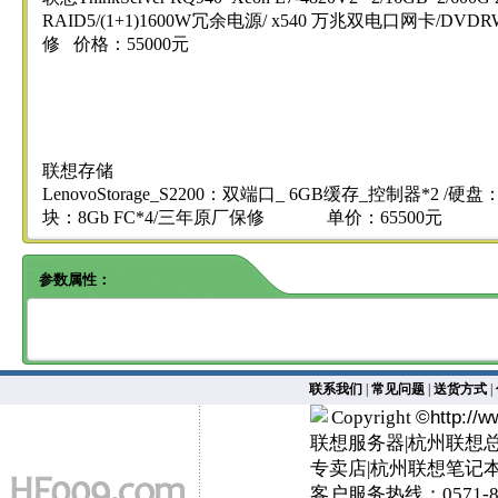
RAID5/(1+1)1600W冗余电源/ x540 万兆双电口网卡/DV
修 价格：55000元
联想存储
LenovoStorage_S2200：双端口_ 6GB缓存_控制器*2 /硬盘：热
块：8Gb FC*4/三年原厂保修 单价：65500元
参数属性：
联系我们
|
常见问题
|
送货方式
|
Copyright
©
http://
联想服务器|杭州联想
专卖店|杭州联想笔记
客户服务热线：0571-89