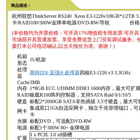
商品描述：
杭州
联想ThinkServer RS240 Xeon E3-1226v3/8GB*1/2T
卡/RAID100/300W金牌单电源/DVD-RW/导轨 价格
(本价格均为开票价格：可开具17%增值税专用发票·可开
市场部开具普通发票。享受免费送货上门安装调试服务。
拨打本公司电话确认,以当天报价为准。谢谢！)
机箱
1U机架
形态
处理
英特尔® 至强® 处理器
四核E3-1226 v3 3.3GHz
器
Cache
3MB
内存
1*8GB ECC UDIMM DDR3 1600内存，最大可扩
RAID
板载R100阵列控制器，支持SATA Raid 0/1/10/5
硬盘
标配2*2000GB SATA非热插拔 3.5寸硬盘，最
集成双口1Gb自适应网卡，独立千兆管理端口，可
网卡
卡
光驱
标配DVD，可选配DVD-RW
电源
标配1个300W 80+ 金牌电源
1 x PCIE 3.0 x8插槽
扩展