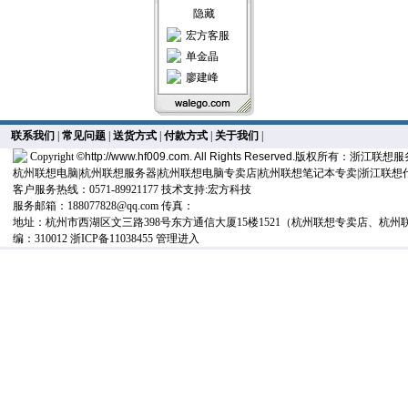
隐藏
宏方客服
单金晶
廖建峰
联系我们
|
常见问题
|
送货方式
|
付款方式
|
关于我们
|
Copyright
©
http://www.hf009.com
. All Rights Reserved.
版权所有：浙江联想服务
杭州联想电脑|杭州联想服务器|杭州联想电脑专卖店|杭州联想笔记本专卖|浙江联想
客户服务热线：0571-89921177 技术支持:
宏方科技
服务邮箱：
188077828@qq.com
传真：
地址：杭州市西湖区文三路398号东方通信大厦15楼1521（杭州联想专卖店、杭州
编：310012
浙ICP备11038455
管理进入